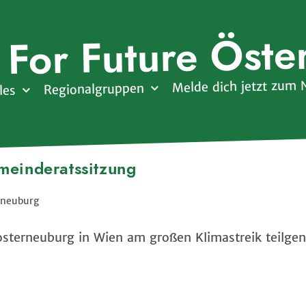
 For Future Öste
Melde dich jetzt zum 
Regionalgruppen
les
meinderatssitzung
rneuburg
osterneuburg in Wien am großen Klimastreik teilg