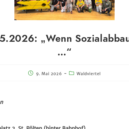
.5.2026: „Wenn Sozialabbau 
…“
9. Mai 2026
Waldviertel
n
atz 2, St. Pölten (hinter Bahnhof)